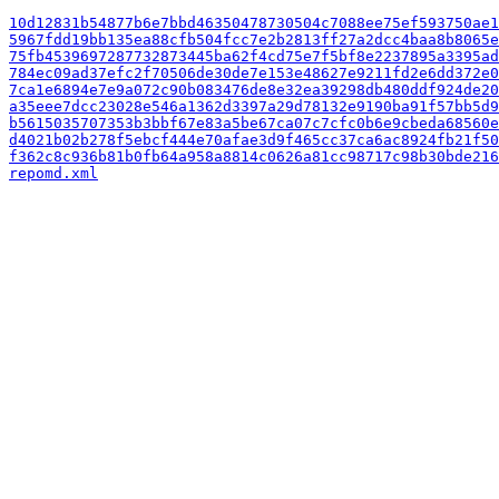
10d12831b54877b6e7bbd46350478730504c7088ee75ef593750ae1
5967fdd19bb135ea88cfb504fcc7e2b2813ff27a2dcc4baa8b8065e
75fb4539697287732873445ba62f4cd75e7f5bf8e2237895a3395ad
784ec09ad37efc2f70506de30de7e153e48627e9211fd2e6dd372e0
7ca1e6894e7e9a072c90b083476de8e32ea39298db480ddf924de20
a35eee7dcc23028e546a1362d3397a29d78132e9190ba91f57bb5d9
b5615035707353b3bbf67e83a5be67ca07c7cfc0b6e9cbeda68560e
d4021b02b278f5ebcf444e70afae3d9f465cc37ca6ac8924fb21f50
f362c8c936b81b0fb64a958a8814c0626a81cc98717c98b30bde216
repomd.xml